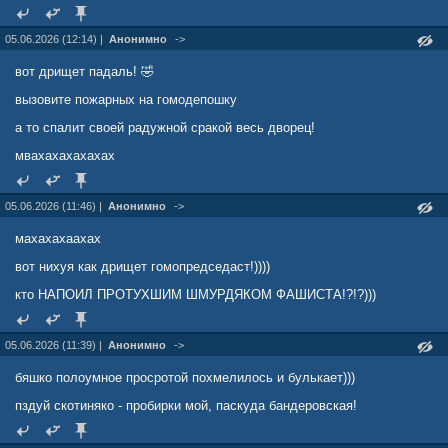
05.06.2026 (12:14) |
Анонимно
->
вот дрищет падаль! 🤣
вызовите пожарных на гомодепошку
а то спалит своей радужной сракой весь дворец!
мвахахахахахах
05.06.2026 (11:46) |
Анонимно
->
махахахаахах
вот нихуя как дрищет гомопредседаст!))))
кто НАПОИЛ ПРОТУХШИМ ШМУРДЯКОМ ФАШИСТА!?!?)))
05.06.2026 (11:39) |
Анонимно
->
бяшко полоумное просротой похмелилось и булькает)))
пздуй скотиняко - пробирки мой, паскуда бандеровская!