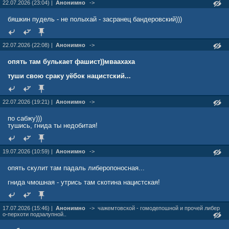
22.07.2026 (23:04) |
Анонимно
->
бяшкин пудель - не полыхай - засранец бандеровский)))
22.07.2026 (22:08) |
Анонимно
->
опять там булькает фашист))мваахаха
туши свою сраку уёбок нацистский...
22.07.2026 (19:21) |
Анонимно
->
по сабжу)))
тушись, гнида ты недобитая!
19.07.2026 (10:59) |
Анонимно
->
опять скулит там падаль либеропоносная...
гнида чмошная - утрись там скотина нацистская!
17.07.2026 (15:46) |
Анонимно
->
чажемтовской - гомодепошной и прочей либер
о-перхоти подзалупной..