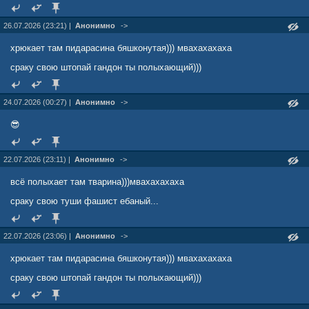
26.07.2026 (23:21) |
Анонимно
->
хрюкает там пидарасина бяшконутая))) мвахахахаха
сраку свою штопай гандон ты полыхающий)))
24.07.2026 (00:27) |
Анонимно
->
😎
22.07.2026 (23:11) |
Анонимно
->
всё полыхает там тварина)))мвахахахаха
сраку свою туши фашист ебаный...
22.07.2026 (23:06) |
Анонимно
->
хрюкает там пидарасина бяшконутая))) мвахахахаха
сраку свою штопай гандон ты полыхающий)))