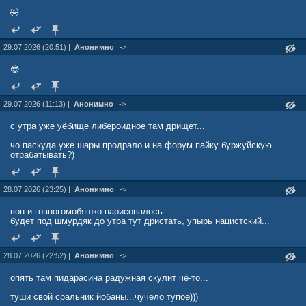
🤣
29.07.2026 (20:51) |
Анонимно
->
😎
29.07.2026 (11:13) |
Анонимно
->
с утра уже уёбище либероидное там дрищет...
чо паскуда уже шары продрало и на форум пайку буржуйскую
отрабатывать?)
28.07.2026 (23:25) |
Анонимно
->
вон и говногомобяшко нарисовалось...
будет под шмурдяк до утра тут дристать, упырь нацистский...
28.07.2026 (22:52) |
Анонимно
->
опять там пидарасина радужная скулит чё-то...
туши свой сральник йобаны...чучело тупое)))