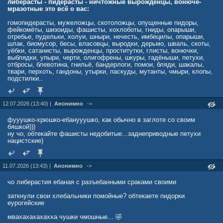
либерасты - пидерасты - ничтожные вырожденцы, вонюче-
мразотные это всё о вас:
гомопидерасты, мужеложцы, скотоложцы, опущенные пидоры,
фейкомёты, шизоиды, фашисты, хохлоботы, гниды, опарыши,
отребье, пудельки, холуи, шныри, нечесть, имбецилы, опарыши,
шлак, биомусор, бесы, власовцы, выродки, дерьмо, шваль, скоты,
уёбки, сатанисты, вырожденцы, проститутки, глисты, вонючки,
выблядки, упыри, черти, олигофрены, шкуры, гадёныши, петухи,
отбросы, блевотина, гнильё, бандерлоги, помои, бляди, шакалы,
твари, перхоть, гандоны, утырки, паскуды, мутанты, чмыри, клопы,
подстилки..
12.07.2026 (13:40) |
Анонимно
->
фууушко-хрюшко-ебанууушко, как обычно в заглоте со своим
бяшкой)))
ну чо, обтекайте фашисты недобитые...заднеприводные петухи
нацистские)
11.07.2026 (13:43) |
Анонимно
->
чо либерастия ебаная с разъебанными сраками своими
заткнули свои хлебальники помойные? обтекаете пидорки
еурогейские
мвахахахахахха чушки чмошные... 🤣