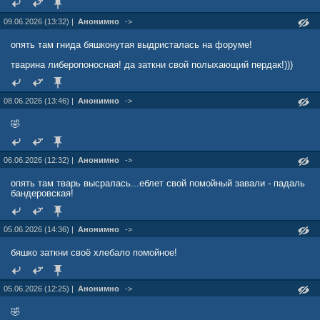
09.06.2026 (13:32) |
Анонимно
->
опять там гнида бяшконутая выдристалась на форуме!
тварина либеропоносная! да заткни свой полыхающий пердак!)))
08.06.2026 (13:46) |
Анонимно
->
🤣
06.06.2026 (12:32) |
Анонимно
->
опять там тварь высралась...еблет свой помойный завали - падаль
бандеровская!
05.06.2026 (14:36) |
Анонимно
->
бяшко заткни своё хлебало помойное!
05.06.2026 (12:25) |
Анонимно
->
🤣