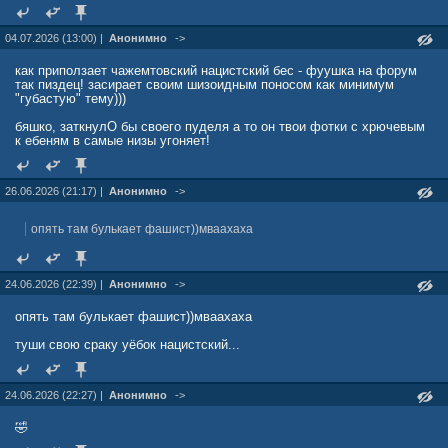
04.07.2026 (13:00) |
Анонимно
->
как приползает чажемтовский нацистский бес - фуушка на форум
так пиздец! засирает своим шизоидным поносом как минимум
"губастую" тему)))
бяшко, заткнулО бы своего пуделя а то он твои фотки с хрючевым
к ебеням в самые низы угоняет!
26.06.2026 (21:17) |
Анонимно
->
опять там булькает фашист))мваахаха
24.06.2026 (22:39) |
Анонимно
->
опять там булькает фашист))мваахаха
туши свою сраку уёбок нацистский...
24.06.2026 (22:27) |
Анонимно
->
🤣