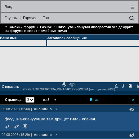
Вход
☰
Группы
Горячее
Топ
::
Томский форум
/
Разное
/
Шизануто-ипанутая либерастия всё дежурит
на форуме в своих помойных темах
Ваше имя:
Заголовок сообщения:
С
-
Ц
-
Ж
-
К
JPG,PNG,GIF,WEBP/OGA,MP4A/MP4,OGV,WEBM (макс. размер 6МБ)
Страница:
из 3
«
Вниз
»
06.08.2026 (19:44) |
Анонимно
->
фууушка-ебанууушка там дрищет гниль ебаная...
02.08.2026 (15:29) |
Анонимно
->