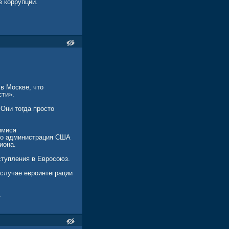
в коррупции.
в Москве, что
сти».
 Они тогда просто
имися
что администрация США
иона.
ступления в Евросоюз.
 случае евроинтеграции
.