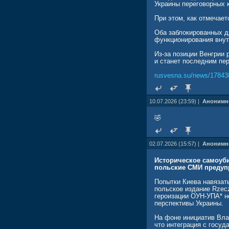
Украины переговорных 
При этом, как отмечае
Оба заблокированных д
функционирования внут
Из-за позиции Венгрии
и станет последним пер
rusvesna.su/news/17843
10.07.2026 (23:59) |
Анонимн
🤣
02.07.2026 (15:57) |
Анонимн
Историческое самоуб
польские СМИ предупр
Попытки Киева навязат
польское издание Rzec
героизации ОУН-УПА* н
перспективы Украины.
На фоне инициатив Вла
что интеграция с госу