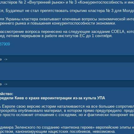
кластеров № 2 «Внутренний рынок» и № 3 «Конкурентоспособность и ин
тся, Будапешт не стал препятствовать открытию кластера № 3 для Молд
ля Украины кластера охватывают ключевые вопросы экономической инте
реннего рынка и повышения конкурентоспособности экономики.
 рассмотрение вопроса перенесено на следующее заседание COELA, кот
ед летним перерывом в работе институтов ЕС до 1 сентября.
87909
о
->
о
->
ийство:
едили Киев о крахе евроинтеграции из-за культа УПА
ь Европе свою версию истории наталкиваются на все большее сопротивл
zpospolita опубликовало материал, в котором прямо предупредило: прод
е просто осложнит отношения с соседями, но и фактически похоронит е
димира Зеленского по созданию «пантеона героев» европейские элиты н
дарством, канонизирующим нацистских пособников, невозможна.