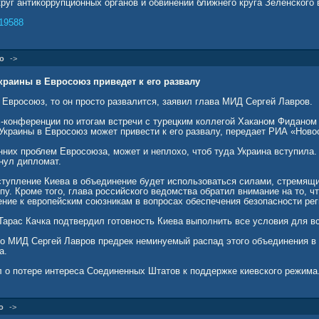
руг антикоррупционных органов и обвинений ближнего круга Зеленского 
19588
о
->
краины в Евросоюз приведет к его развалу
 Евросоюз, то он просто развалится, заявил глава МИД Сергей Лавров.
с-конференции по итогам встречи с турецким коллегой Хаканом Фиданом 
Украины в Евросоюз может привести к его развалу, передает РИА «Ново
нних проблем Евросоюза, может и неплохо, чтоб туда Украина вступила.
нул дипломат.
ступление Киева в объединение будет использоваться силами, стремящ
пу. Кроме того, глава российского ведомства обратил внимание на то, 
ние к европейским союзникам в вопросах обеспечения безопасности рег
Тарас Качка подтвердил готовность Киева выполнить все условия для в
го МИД Сергей Лавров предрек неминуемый распад этого объединения в
а.
л о потере интереса Соединенных Штатов к поддержке киевского режима
о
->