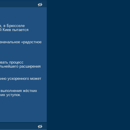
 в августе 2025 года,
грию, где к власти
зм), слепая поддержка
ностями и памятью о
з, в Брюсселе
ой Киев пытается
изначальное «радостное
вать процесс
альнейшего расширения
анно ускоренного может
т выполнения жёстких
ких уступок.
Польша, Румыния и
е исторические и
ы венгерского