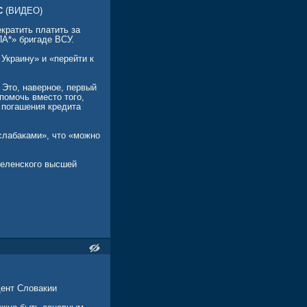
С
(ВИДЕО)
кратить платить за
ПА*» бригаде ВСУ.
Украину» и «перейти к
Это, наверное, первый
помочь вместо того,
 погашения кредита
«слабаками», что «можно
Зеленского высшей
дент Словакии