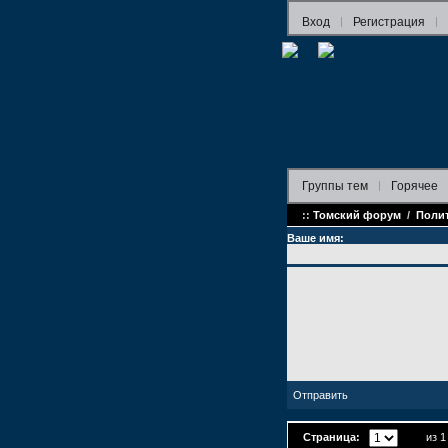
Вход
Регистрация
Группы
тем
Горячее
::
Томский форум
/
Поли
Ваше имя:
Страница:
из 1