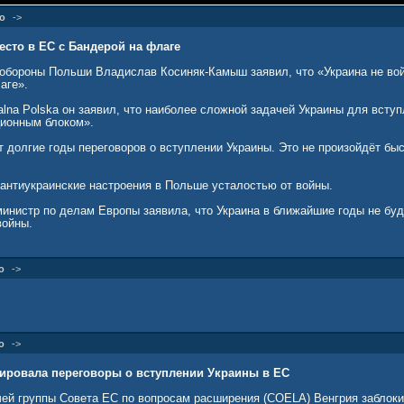
о
->
есто в ЕС с Бандерой на флаге
обороны Польши Владислав Косиняк-Камыш заявил, что «Украина не вой
аге».
alna Polska он заявил, что наиболее сложной задачей Украины для всту
ционным блоком».
 долгие годы переговоров о вступлении Украины. Это не произойдёт быс
антиукраинские настроения в Польше усталостью от войны.
министр по делам Европы заявила, что Украина в ближайшие годы не буд
войны.
о
->
о
->
ировала переговоры о вступлении Украины в ЕС
чей группы Совета ЕС по вопросам расширения (COELA) Венгрия заблок