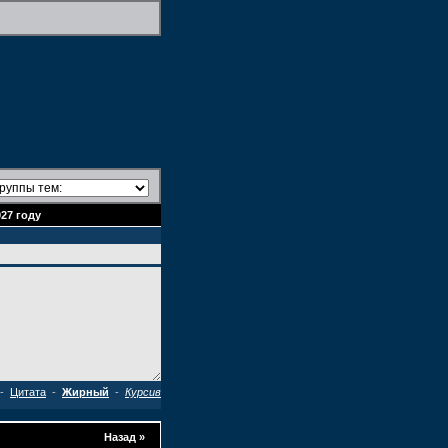
27 году
-
Цитата
-
Жирный
-
Курсив
Назад
»