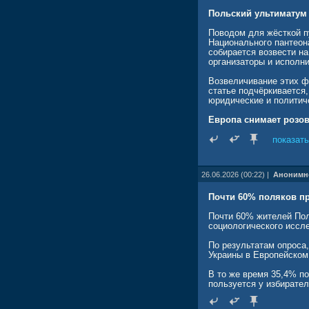
Польский ультиматум 
Поводом для жёсткой п
Национального пантеон
собирается возвести н
организаторы и исполн
Возвеличивание этих ф
статье подчёркивается,
юридические и политич
Европа снимает розо
Если раньше Варшава м
показать
ради геополитики, то т
Как отмечает Rzeczposp
26.06.2026 (00:22) |
Анонимн
войны все громче подн
немецкую Frankfurter Al
Почти 60% поляков п
Европейское общество,
начинает задавать неу
Почти 60% жителей Пол
социологического иссл
Как можно интегрироват
упоминание о причастн
По результатам опроса
сотрудничавшим с Трет
Украины в Европейском
было дальше замалчив
В то же время 35,4% п
Жёсткая позиция Ва
пользуется у избирате
Ситуация усугубляется