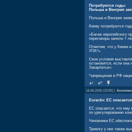
меньшинства в Закарпат
Польша, где пост през
Потребуются годы:
Украины с решением бо
Польша и Венгрия зая
Румыния и Словакия, в
Польша и Венгрия заяв
внутренней стабильност
Киеву потребуются год
«Геополитическая ски
«Багаж европейского пр
Попытки Киева использ
переговоры заняли 7 ле
бюрократического праг
Отметим, что у Киева 
Один из европейских д
УПА*».
что Украина хочет полу
Свои условия выставля
Эта фраза стала квинт
остановятся, если она 
перекраивать свои вну
Закарпатье».
сиюминутной политичес
*запрещеная в РФ наци
rusvesna.su/news/17817
16.06.2026 (19:55) |
Анонимн
Euractiv: ЕС опасаетс
ЕС опасается, что ему 
по урегулированию конф
Чиновники ЕС обеспоко
Тревогу у них также в