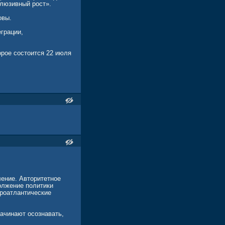
клюзивный рост».
овы.
грации,
орое состоится 22 июля
ение. Авторитетное
олжение политики
вроатлантические
ачинают осознавать,