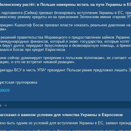
Зеленскому растёт: в Польше намерены встать на пути Украины в Е
 парламента (Сейма) призвал блокировать вступление Украины в ЕС, пре
 киевскому режиму кредиты из-за присвоения Зеленским имени «героев У
рации» Кшиштоф Босак призвал власти «оказать реальное давление на 
ам».
решений правительства Моравецкого о предоставлении займов Украине. 
 международных финансов, который я знаю: государства, которые хотят 
ми берут долги, передают безусловную и безвозвратную помощь, а бремя
казался Босак про кредит Евросоюза.
аине сейчас доминирует презрение к польским политикам», их считают 
цию, и это не встретит никакой реакции».
бригады ВСУ в честь УПА* президент Польши ранее предложил лишить 
цистская группировка
98609
о
->
ассказал о важном условии для членства Украины в Евросоюзе
но быть одним из условий для вступления Украины в ЕС, заявил прези