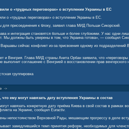
ье и не готова закрывать глаза на ущемления их прав ради геополитич
идента занимает Кароль Навроцкий, также занимает жёсткую позицию, у
лезненных исторических вопросов и реальным восстановлением прав по
вили о «трудных переговорах» о вступлении Украины в ЕС
 свою очередь, опасаются разрушительных последствий для собственны
или о «трудных переговорах» о вступлении Украины в ЕС.
и от неконтролируемого притока украинской продукции и граждан.
ы для присоединения к блоку, заявил глава МИД Польши Сикорский.
дка» не сработает
ава и интеграция становятся больше и более глубокими. У нас одни лиш
овать текущую ситуацию для получения преференций натыкаются на сте
т. Мы должны быть уверены в том, что Украина готова», — сообщил Сик
матизма.
и Варшавы сейчас конфликт из-за присвоения одному из подразделений 
ипломатов в беседе с FT предельно чётко сформулировал позицию Брю
чить геополитическую скидку, но так дела не делаются».
ет и Венгрия. Глава МИД страны Анита Орбан заявила, что «переговоры
эссенцией настроения в европейских кабинетах. Страны-старожилы ЕС н
не выполнит соглашение с Венгрией о восстановлении прав венгерского
тренние рынки и законодательство в авральном режиме, жертвуя собств
кой конъюнктуры.
стская группировка
77434
о
->
я, что ему могут навязать дату вступления Украины в состав
могут навязать конкретную дату приёма Киева в свой состав в рамках в
ликта на Украине, сообщил Euractiv.
ены непостоянством Верховной Рады, мешающим прогрессу в деле всту
ызывает замедлившийся темп принятия реформ, необходимых для членств