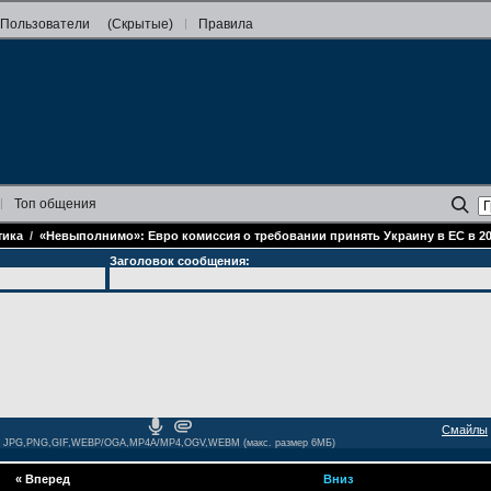
Пользователи
(Скрытые)
Правила
Топ
общения
тика
/
«Невыполнимо»: Евро комиссия о требовании принять Украину в ЕС в 20
Заголовок сообщения:
Смайлы
JPG,PNG,GIF,WEBP/OGA,MP4A/MP4,OGV,WEBM (макс. размер 6МБ)
«
Вперед
Вниз