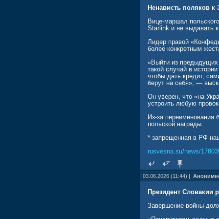
Ненависть поляков к 
Вице-маршал польского
Starlink и не выдавать
Лидер правой «Конфеде
более конкретным жест
«Выйти из предыдущих 
такой случай в истории
чтобы дать кредит, са
берут на себя», — выс
Он уверен, что «на Укр
устроить любую провока
Из-за переименования 
польской награды.
* запрещенная в РФ на
rusvesna.su/news/17803
03.06.2026 (11:44) |
Анонимн
Президент Словакии р
Завершение войны долж