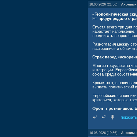
Действующий президент
18.06.2026 (21:56) |
Анонимн
последовательно отста
«Геополитическая ски
При президенте Навроц
FT предупредило о ра
пришёл Петер Мадьяр, 
Киева перестаёт быть 
Спустя всего три дня 
жертвах нацизма ради 
нарастает напряжение. 
продвигать вопрос сво
*Признана в России как
Разногласия между сто
rusvesna.su/news/17829
настроение» и обнажит
Страх перед «ускоре
Многие государства-чл
интеграции. Европейск
союза среди собственн
Кроме того, в национал
вызвать политический к
Европейские чиновники 
критериев, которые тре
Фронт противников: Б
Наиболее жёсткое сопр
показать
Словакия. Для этих стр
политические риски.
16.06.2026 (19:56) |
Анонимн
Венгрия во главе с пр