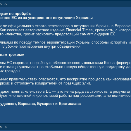
 Республики Польша Кароль Тадеуш Навроцкий, вступивший на свой пост
о
->
ивает необходимость защиты польской исторической правды.
дка» не пройдёт:
ком и на фоне растущего скепсиса в европейском обществе (включая Вен
сколе ЕС из-за ускоренного вступления Украины
и США, где администрация Дональда Трампа проводит курс на прагмати
безусловной. Европа больше не готова жертвовать своими базовыми цен
после официального старта переговоров о вступлении Украины в Евросою
политических амбиций украинского руководства.
Как сообщает авторитетное издание Financial Times, срочность, с котор
его членства, грозит расколоть предстоящий саммит лидеров ЕС.
 экстремистская и террористическая.
лицами по поводу темпов евроинтеграции Украины способны испортить 
13308
ь глубокие противоречия внутри объединения.
нным треком»
ены ЕС выражают серьёзную обеспокоенность попытками Киева форсиро
ие столицы указывают на стабильно низкую общественную поддержку д
ых граждан.
ьных правительствах опасаются, что восприятие процесса как неоправд
ризис и оттолкнуть избирателей от правящих элит.
дают понять: членство в ЕС — это не награда за стойкость, а результа
буют многолетней и кропотливой работы над реформами, а не политичес
удапешт, Варшава, Бухарест и Братислава
отивление ускоренному присоединению Киева демонстрируют Венгрия, 
ан вступление Украины в ЕС несёт не только экономические, но и остры
о
->
емьер-министром Петером Мадьяром последовательно защищает интерес