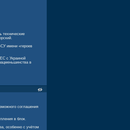
еских амбиций Киева.
вязывая евроинтеграцию
льского меньшинства.
х аграрных рынков и
ь технические
ну европейского
орский.
ВСУ имени «героев
сселя: «Мы понимаем,
 ЕС с Украиной
е намерены
 нацменьшинства в
енными интересами ради
озможного соглашения
пления в блок.
а, особенно с учётом