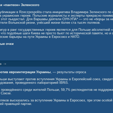
и «пантеон» Зеленского
убликации в Rzeczpospolita стала инициатива Владимира Зеленского по
а украинских героев. Польские журналисты и эксперты прекрасно понима
а этот пьедестал. Для Варшавы деятели ОУН-УПА* — это не «борцы за н
ители Волынской резни, унёсшей жизни более ста тысяч поляков.
игур в ранг государственных героев является для Польши абсолютной «
 что подобные шаги Киева не просто бьют по исторической памяти, но и
еские барьеры на пути Украины в Евросоюз и НАТО.
вые очки
огла выступать единственным «адвокатом» Киева в Европе, игнорируя 
еперь проблема выходит на общеевропейский уровень.
olita, тему реабилитации украинских националистических организаций 
о
->
имают ведущие западноевропейские СМИ, включая французские Le Monde
lgemeine Zeitung.
ротив евроинтеграции Украины
, — результаты опроса
 пережившее ужасы Второй мировой войны и построенное на принципе «Н
добные вопросы.
ьши выступают против вступления Украины в Европейский союз, свиде
едования, проведенного лабораторией IBRiS.
ь в европейское пространство государство, которое на законодательно
ости ОУН-УПА к Холокосту и этническим чисткам, и одновременно стави
, проведённого среди жителей Польши, 59,7% респондентов не поддерж
ьим рейхом? Этот идеологический диссонанс становится слишком очеви
 Союзе.
ать.
оляков высказались за вступление Украины в Евросоюз, при этом особо
ршавы
лей правящей партии.
 тем, что в самой Польше формируется жёсткий консенсус по вопросу ис