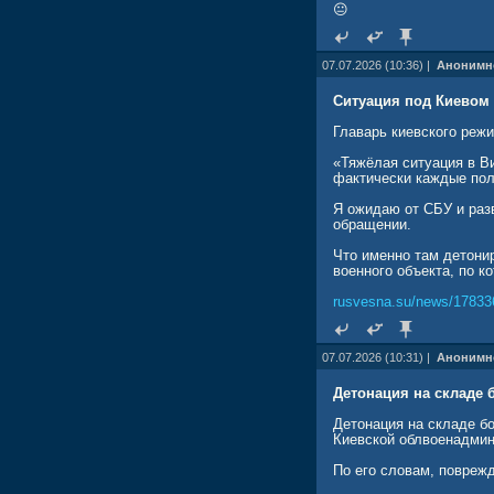
😐
07.07.2026 (10:36) |
Анонимн
Ситуация под Киевом 
Главарь киевского реж
«Тяжёлая ситуация в В
фактически каждые пол
Я ожидаю от СБУ и раз
обращении.
Что именно там детонир
военного объекта, по к
rusvesna.su/news/17833
07.07.2026 (10:31) |
Анонимн
Детонация на складе 
Детонация на складе бо
Киевской облвоенадмин
По его словам, повреж