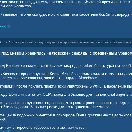
ения качество воздуха ухудшилось в пять раз. Жителей призывают не от
ям специалистов.
указывают, что на складах могли храниться кассетные бомбы и снаряды 
36829
о
->
❗ на взорванном заводе под киевом хранились натовские снаряды с обеднённым
е под Киевом хранились «натовские» снаряды с обеднённым урано
под Киевом хранились «натовские» снаряды с обеднённым ураном, сооб
 «Визар» в городе-спутнике Киева Вишнёвое прямо рядом с жилыми до
 кассетные боеприпасы, заявил экс-нардеп Мосийчук*.
детонации после прилёта практически уничтожены 5 улиц, а население в
году Британия, а затем США передали Украине для танков Challenger 2 и
ке украинское руководство, заявив, что размещение военного склада в
тройки создавало большие риски для гражданского населения.
змещение подобных объектов в пригороде Киева должны нести должнос
ния.
ингом в перечень террористов и экстремистов.
59296