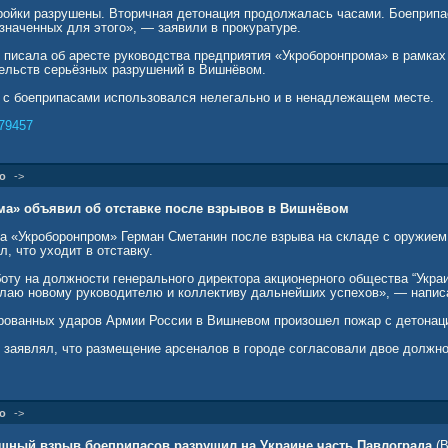
тройки разрушены. Вторичная детонация продолжалась часами. Боеприпа
значенных для этого», — заявили в прокуратуре.
 писала об аресте руководства предприятия «Укроборонпрома» в рамках
ельств серьёзных разрушений в Вишнёвом.
д с боеприпасами использовался нелегально и в ненадлежащем месте.
79457
о
->
ма» объявил об отставке после взрывов в Вишнёвом
на «Укроборонпром» Герман Сметанин после взрыва на складе с оружие
л, что уходит в отставку.
оту на должности генерального директора акционерного общества “Укра
аю новому руководителю и коллективу дальнейших успехов», — напис
рованных ударов Армии России в Вишневом произошел пожар с детонац
й заявлял, что размещение арсеналов в городе согласовали двое должн
о
->
щный взрыв боеприпасов разрушил на Украине часть Павлограда
(