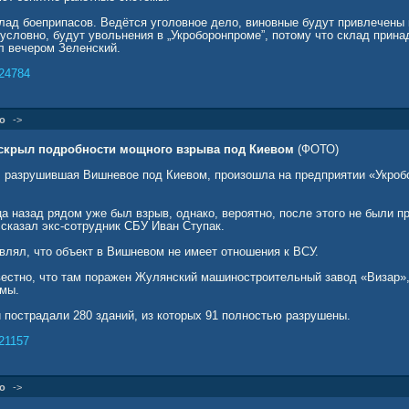
лад боеприпасов. Ведётся уголовное дело, виновные будут привлечены 
зусловно, будут увольнения в „Укроборонпроме”, потому что склад прин
л вечером Зеленский.
24784
о
->
аскрыл подробности мощного взрыва под Киевом
(ФОТО)
 разрушившая Вишневое под Киевом, произошла на предприятии «Укроб
а назад рядом уже был взрыв, однако, вероятно, после этого не были п
сказал экс-сотрудник СБУ Иван Ступак.
влял, что объект в Вишневом не имеет отношения к ВСУ.
вестно, что там поражен Жулянский машиностроительный завод «Визар»,
емы.
 пострадали 280 зданий, из которых 91 полностью разрушены.
21157
о
->