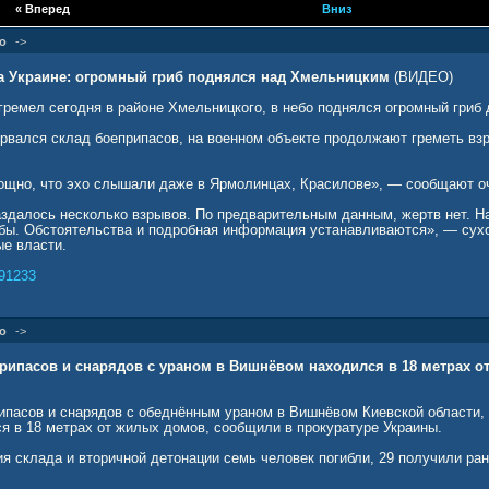
«
Вперед
Вниз
о
->
 Украине: огромный гриб поднялся над Хмельницким
(ВИДЕО)
ремел сегодня в районе Хмельницкого, в небо поднялся огромный гриб
рвался склад боеприпасов, на военном объекте продолжают греметь вз
ощно, что эхо слышали даже в Ярмолинцах, Красилове», — сообщают о
аздалось несколько взрывов. По предварительным данным, жертв нет. Н
бы. Обстоятельства и подробная информация устанавливаются», — сух
е власти.
91233
о
->
рипасов и снарядов с ураном в Вишнёвом находился в 18 метрах о
ипасов и снарядов с обеднённым ураном в Вишнёвом Киевской области, 
ся в 18 метрах от жилых домов, сообщили в прокуратуре Украины.
я склада и вторичной детонации семь человек погибли, 29 получили ран