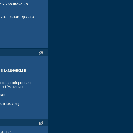
сы хранились в
 уголовного дела о
м в Вишневом в
инская оборонная
ал Сметанин.
ией.
остных лиц
ВИДЕО)