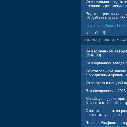
Из-за сильного задымл
следовать рекомендаци
Ряд телеграм-каналов 
обеднённого урана-238.
rusvesna.su/news/17833
07.07.2026 (10:30) |
Анонимн
На взорванном завод
(ВИДЕО)
На взорванном заводе 
На атакованном заводе
с обеднённым ураном и
Из-за этого и мощной 
Эти боеприпасы в 2023 
Мосийчук подверг крити
близости от жилой зас
Ответственность за ра
соответствующие реше
*Внесён Росфинмонитор
rusvesna.su/news/17833