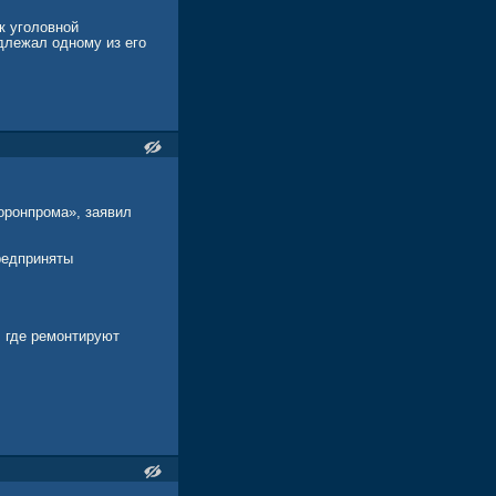
к уголовной
адлежал одному из его
оронпрома», заявил
редприняты
 где ремонтируют