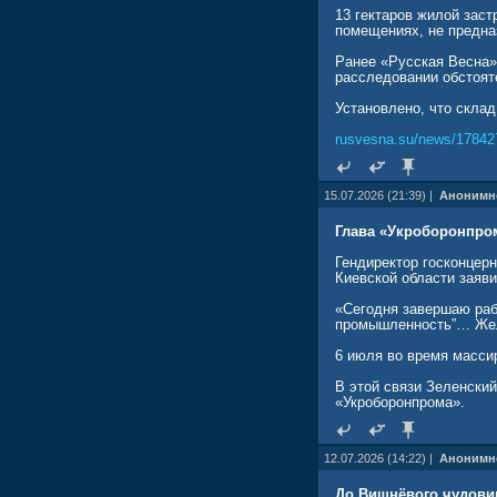
13 гектаров жилой зас
помещениях, не предна
Ранее «Русская Весна»
расследовании обстоят
Установлено, что скла
rusvesna.su/news/17842
15.07.2026 (21:39) |
Анонимн
Глава «Укроборонпро
Гендиректор госконцер
Киевской области заяви
«Сегодня завершаю раб
промышленность”… Жел
6 июля во время масси
В этой связи Зеленски
«Укроборонпрома».
12.07.2026 (14:22) |
Анонимн
До Вишнёвого чудови