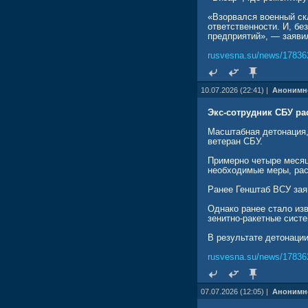
«Взорвался военный ск
ответственности. И, бе
предприятий», — заяви
rusvesna.su/news/17836
10.07.2026 (22:41) |
Анонимн
Экс-сотрудник СБУ р
Масштабная детонация,
ветеран СБУ.
Примерно четыре месяц
необходимые меры, рас
Ранее Генштаб ВСУ зая
Однако ранее стало из
зенитно-ракетные сист
В результате детонации
rusvesna.su/news/17836
07.07.2026 (12:05) |
Анонимн