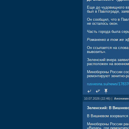
Еще до чудовищного вз
был в Павлограде, зая
Он сообщил, что в Пав
не осталось окон.
Часть города была сер
Романенко в том же э
Он ссылается на слова 
вывозить».
Зеленский вчера заявил
расположен на военном
Минобороны России соо
ремонтируют зенитно-р
rusvesna.su/news/17837
10.07.2026 (22:46) |
Анонимн
Зеленский: В Вишнев
В Вишневом взорвался 
Минобороны России ран
«Визар», где ремонтир