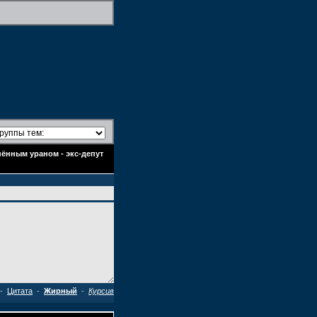
нённым ураном - экс-депут
-
Цитата
-
Жирный
-
Курсив