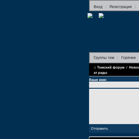
Вход
Регистрация
Группы
тем
Горячее
::
Томский форум
/
Ново
ат рады
Ваше имя: