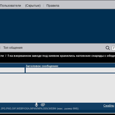
Пользователи
(Скрытые)
Правила
Топ
общения
сти
/
❗ на взорванном заводе под киевом хранились натовские снаряды с обед
Заголовок сообщения:
Смайлы
JPG,PNG,GIF,WEBP/OGA,MP4A/MP4,OGV,WEBM (макс. размер 6МБ)