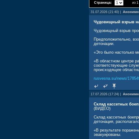
Страница:
из 1
31.07.2026 (21:40) |
Анонимн
Чудовищный взрыв на
Чудовищный взрыв прог
Предположительно, взо
детонации.
«Это было настолько м
«В областном центре р
соответствующие служ
происходящее областны
rusvesna.su/news/17854
17.07.2026 (17:24) |
Анонимн
Склад кассетных боеп
(ВИДЕО)
Склад кассетных боепр
детонация, располагал
«В результате поражени
эвакуированы.