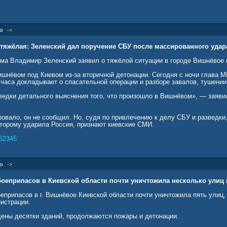
о
->
тяжёлая: Зеленский дал поручение СБУ после массированного удар
има Владимир Зеленский заявил о тяжёлой ситуации в городе Вишнёвое 
ишнёвом под Киевом из-за вторичной детонации. Сегодня с ночи глава 
часа докладывает о спасательной операции и разборе завалов, тушении
ведки детального выяснения того, что произошло в Вишнёвом», — заяви
овало, он не сообщил. Но, судя по привлечению к делу СБУ и разведки,
оторому ударила Россия, признают киевские СМИ.
62345
о
->
боеприпасов в Киевской области почти уничтожила несколько улиц
еприпасов в г. Вишнёвое Киевской области почти уничтожила пять улиц,
истрации.
дены десятки зданий, продолжаются пожары и детонации.