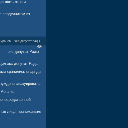
крывать окна и
с сердечником из
 ураном - экс-депутат рады
м
, — экс-депутат Рады
щил экс-депутат Рады.
мами хранились снаряды
ынуждены эвакуировать.
 Abrams.
 непосредственной
тные лица, принимавшие