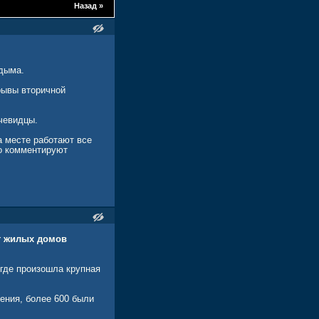
Назад
»
 дыма.
рывы вторичной
чевидцы.
а месте работают все
о комментируют
т жилых домов
где произошла крупная
ения, более 600 были