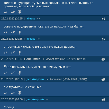
толстые, курящие, тупые низкосралки. в них член пихать то
противно, если вообще встанет
23.02.2020 (20:55) |
alleass
->
советую по деревням покататься на охоту и рыбалку..
23.02.2020 (20:55) |
alleass
->
с томичками сложно им сразу же нужен дворец ..
23.02.2020 (11:16) |
Анонимно
->
дед Авдотий (23.02.2020 (02:39))
Если нормальный мужик, то почему бы и нет
23.02.2020 (02:39) |
дед Авдотий
->
Анонимно (22.02.2020 (20:31))
а с мужыком не хочешь?
23.02.2020 (02:36) |
дед Авдотий
->
*проще