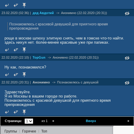
23.02.2020 (02:36) |
дед Авдотий
->
Анонимно (22.02.2020 (20:31))
Познакомлюсь с красивой девушкой для приятного время
препровождения
роще в москве шлюху элитную снять, чем в гомске что-то найти.
здесь нихуя нет. более-менее красивые уже при папиках.
22.02.2020 (22:10) |
TopGun
->
Анонимно (22.02.2020 (20:31))
Ну как, познакомился?
22.02.2020 (20:31) |
Анонимно
->
Познакомлюсь с девушкой
Здравствуйте.
Я из Москвы в вашем городе по работе.
Познакомлюсь с красивой девушкой для приятного время
препровождения
Страница:
из 1
«
Вверх
»
Группы
Горячее
Топ