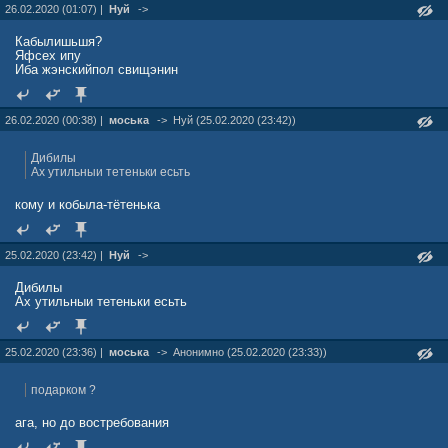
26.02.2020 (01:07) |
Нуй
->
Кабылишьшя?
Яфсех ипу
Иба жэнскийпол свищэнин
26.02.2020 (00:38) |
моська
->
Нуй (25.02.2020 (23:42))
Дибилы
Ах утильныи тетеньки есьть
кому и кобыла-тётенька
25.02.2020 (23:42) |
Нуй
->
Дибилы
Ах утильныи тетеньки есьть
25.02.2020 (23:36) |
моська
->
Анонимно (25.02.2020 (23:33))
подарком ?
ага, но до востребования