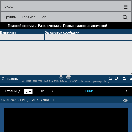
Вход
☰
Группы
Горячее
Топ
::
Томский форум
/
Развлечения
/
Познакомлюсь с девушкой
Ваше имя:
Заголовок сообщения:
С
-
Ц
-
Ж
-
К
JPG,PNG,GIF,WEBP/OGA,MP4A/MP4,OGV,WEBM (макс. размер 6МБ)
Страница:
из 1
«
Вниз
»
05.01.2025 (14:15) |
Анонимно
->