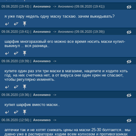
09.06.2020 (19:43) |
Анонимно
->
Анонимно (09.06.2020 (19:41))
я уже пару недель одну маску таскаю. зачем выкидывать?
09.06.2020 (19:41) |
Анонимно
->
Анонимно (09.06.2020 (19:39))
шарфик многоразовый его можно все время носить маски купил-
выкинул .. вся разница..
09.06.2020 (19:39) |
Анонимно
->
купите один раз эти три маски в магазине, нацепите и ходите хоть
год. на них счетчика нет, а от вируса они один хрен не спасают,
чтобы регулярно ихменять.
09.06.2020 (19:36) |
Анонимно
->
купил шарфик вместо маски..
06.06.2020 (12:56) |
Анонимно
->
аптечки так и не хотят снижать цены на маски 25-30 болтается.. мы
давно уже в распираторах ходим всем колхозом и противогазиках