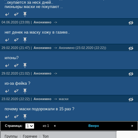
..окупается за неск дней..
пионьеры маски не покупают ..
04.06.2020 (23:09) |
Анонимно
->
нет денек на маску хожу в газике..
29.02.2020 (21:47) |
Анонимно
->
Анонимно (23.02.2020 (22:22))
илоны?
29.02.2020 (21:02) |
Анонимно
->
из-за фейка ?
23.02.2020 (22:22) |
Анонимно
->
маски
почему маски подорожали в 15 раз ?
Страница:
из 1
«
Вверх
»
Группы
Горячее
Топ