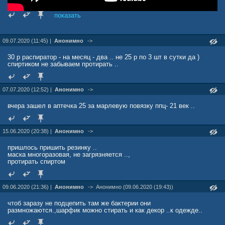
показать
09.07.2020 (11:45) |
Анонимно
->
30 р распиратор - на месяц - два .. не 25 р по 3 шт в сутки да )
спиртиком не забываем протирать ..
07.07.2020 (12:52) |
Анонимно
->
вчера зашел в аптечка 25 за марлевую повязку ппц- 21 век ..
15.06.2020 (20:38) |
Анонимно
->
пришлось пришить резинку ..
маска многоразовая, не загрязняется ..,
протирать спиртом
09.06.2020 (21:36) |
Анонимно
->
Анонимно (09.06.2020 (19:43))
чтоб заразу не подцепить там же бактерии они
размножаются.,шарфик можно стирать и как декор ..к одежде..