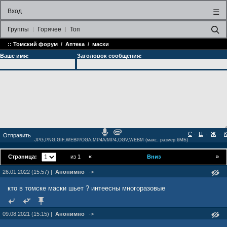
Вход
☰
Группы
Горячее
Топ
::
Томский форум
/
Аптека
/
маски
Ваше имя:
Заголовок сообщения:
С
-
Ц
-
Ж
-
К
JPG,PNG,GIF,WEBP/OGA,MP4A/MP4,OGV,WEBM (макс. размер 6МБ)
Страница:
из 1
«
Вниз
»
26.01.2022 (15:57) |
Анонимно
->
кто в томске маски шьет ? интеесны многоразовые
09.08.2021 (15:15) |
Анонимно
->