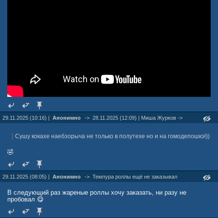
29.11.2025 (10:16) |
Анонимно
->
28.11.2025 (12:09) | Миша Журкoв ->
Сушу кокахе наебзорыча не только в полутехе но и на гомодепошкэ!))
🤣
29.11.2025 (08:05) |
Анонимно
->
Темпура роллы ещё не заказывал
В следующий раз жареные роллы хочу заказать, ни разу не
пробовал 😋