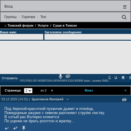
Вход
☰
Группы
Горячее
Топ
::
Томский форум
/
Услуги
/
Суши в Томске
Ваше имя:
Заголовок сообщения:
С
-
Ц
-
Ж
-
К
JPG,PNG,GIF,WEBP/OGA,MP4A/MP4,OGV,WEBM (макс. размер 6МБ)
Страница:
из 2
«
Вниз
»
03.12.2025 (14:31) |
Цыплаков Валерий
->
Под березой-красоткой пуканчик дымит и плюёца,
Помедорные шкурке с пивком разгоняют струёю листву.
В сотый раз Волерко клянется
По уценке не брать роллтон и жратву...