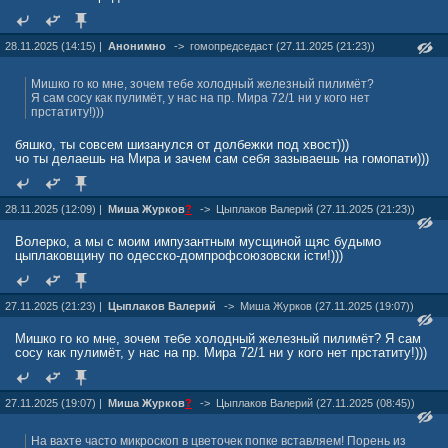
28.11.2025 (14:15) |
Анонимно
->
гомопредседаст (27.11.2025 (21:23))
Мишко го ко мне, зочем тебе холодный железный пилимёт?
Я сам сосу как пулимёт, у нас на пр. Мира 72/1 ни у кого нет
прстатиту!)))
бяшко, ты совсем шизанулся от долбежки под хвост)))
чо ты делаешь на Мира и зачем сам себя зазываешь на гомопати)))
28.11.2025 (12:09) |
Миша Журкoв
?
->
Цыплаков Валерий (27.11.2025 (21:23))
Волерко, а мы с моим импузантным мусщиной щяс будымо
цыплаковщину по одесско-домпрофсоюзовски iсти!)))
27.11.2025 (21:23) |
Цыплаков Валерий
->
Миша Журкoв (27.11.2025 (19:07))
Мишко го ко мне, зочем тебе холодный железный пилимёт? Я сам
сосу как пулимёт, у нас на пр. Мира 72/1 ни у кого нет прстатиту!)))
27.11.2025 (19:07) |
Миша Журкoв
?
->
Цыплаков Валерий (27.11.2025 (08:45))
На вахте часто микроскоп в цветочек попке вставляем! Порень из