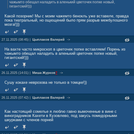
чажымто обещал наладить в аленький цветочек попке новый,
гигантский!)))
Какой позорник! Мы с моим чажемто бенокль уже вставеле, правда
пока тиатральный, но ощющений было прям разрыв межбулошного
мозга!)))
27.11.2025 (08:45) |
Цыплаков Валерий
->
На вахте часто микроскоп в цветочек попке вставляем! Порень из
чажымто обещал наладить в аленький цветочек попке новый,
гигантский!)))
26.11.2025 (14:01) |
Миша Журкoв
?
->
Сушу кокахе неврозова не только в томцке!))
26.11.2025 (07:42) |
Цыплаков Валерий
->
Как настоящий сомелье я люблю гавно вымоченные в вине с
виноградников Кахети в Кузовлево, под закусь помедорными
шкурками с членов порней