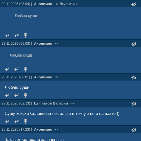
29.11.2025 (08:04) |
Анонимно
->
Вкуснятина
Люблю суши
29.11.2025 (08:03) |
Анонимно
->
Люблю суши
29.11.2025 (08:01) |
Анонимно
->
Люблю суши
29.11.2025 (02:13) |
Цыплаков Валерий
->
Сушу кокахе Соловьева не только в томцке но и на вахте!))
28.11.2025 (17:23) |
Анонимно
->
Заказал Колорадо запеченные