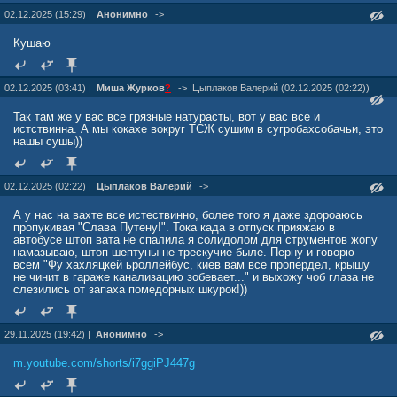
02.12.2025 (15:29) |
Анонимно
->
Кушаю
02.12.2025 (03:41) |
Миша Жуpков
?
->
Цыплаков Валерий (02.12.2025 (02:22))
Так там же у вас все грязные натурасты, вот у вас все и
истствинна. А мы кокахе вокруг ТСЖ сушим в сугробахсобачьи, это
нашы сушы))
02.12.2025 (02:22) |
Цыплаков Валерий
->
А у нас на вахте все истествинно, более того я даже здороаюсь
пропукивая "Слава Путену!". Тока када в отпуск прияжаю в
автобусе штоп вата не спалила я солидолом для струментов жопу
намазываю, штоп шептуны не трескучие быле. Перну и говорю
всем "Фу хахляцкей ьроллейбус, киев вам все пропердел, крышу
не чинит в гараже канализацию зобевает..." и выхожу чоб глаза не
слезились от запаха помедорных шкурок!))
29.11.2025 (19:42) |
Анонимно
->
m.youtube.com/shorts/i7ggiPJ447g