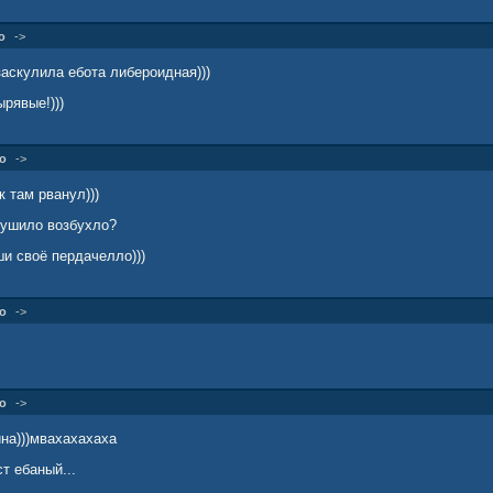
о
->
 заскулила ебота либероидная)))
ырявые!)))
о
->
к там рванул)))
пушило возбухло?
и своё пердачелло)))
о
->
о
->
на)))мвахахахаха
т ебаный...