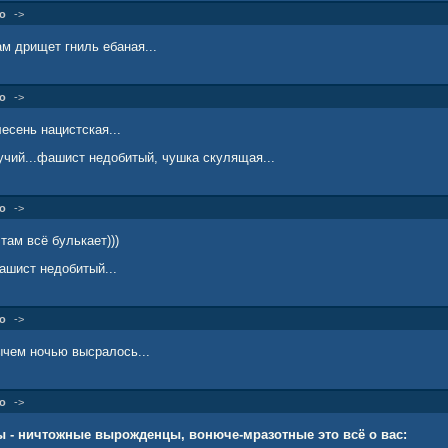
о
->
м дрищет гниль ебаная...
о
->
лесень нацистская...
учий...фашист недобитый, чушка скулящая...
о
->
там всё булькает)))
ашист недобитый...
о
->
ычем ночью высралось...
о
->
ы - ничтожные вырожденцы, вонюче-мразотные это всё о вас: