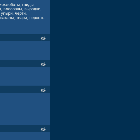
хохлоботы, гниды,
ы, власовцы, выродки,
 упыри, черти,
шакалы, твари, перхоть,