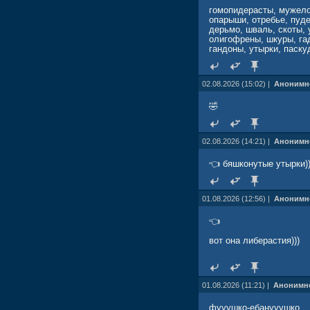
гомопидерасты, мужело
опарыши, отребье, пуде
дерьмо, шваль, скоты, 
олигофрены, шкуры, гад
гандоны, утырки, паску
02.08.2026 (15:02) |
Анонимн
🤣
02.08.2026 (14:21) |
Анонимн
👈 бяшконутые утырки))
01.08.2026 (12:56) |
Анонимн
👈
вот она либерастия)))
01.08.2026 (11:21) |
Анонимн
фууушко-ебанууушко