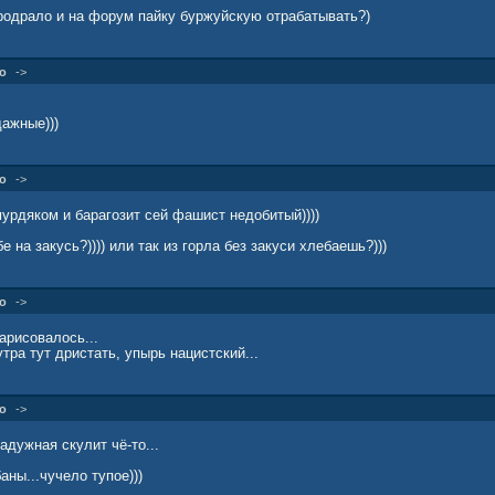
родрало и на форум пайку буржуйскую отрабатывать?)
о
->
ажные)))
о
->
урдяком и барагозит сей фашист недобитый))))
е на закусь?)))) или так из горла без закуси хлебаешь?)))
о
->
арисовалось...
тра тут дристать, упырь нацистский...
о
->
адужная скулит чё-то...
аны...чучело тупое)))