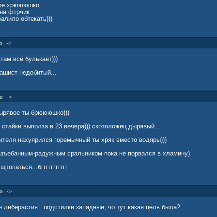
ное хрюююшко
 на фтрчик
валило обтекать)))
о
->
там всё булькает)))
ашист недобитый...
о
->
ырявое ты брюююшко)))
 стайки выполза в 23 вечера))) скотоложец дырявый....
ителя нахуярился горемычный ты хряк вместо водяры)))
зъебанным-радужным сральником пока не порвался в хламину)
щтопаться...бггггггггггг
о
->
 либерастия...подстилки западные, чо тут какая цель была?