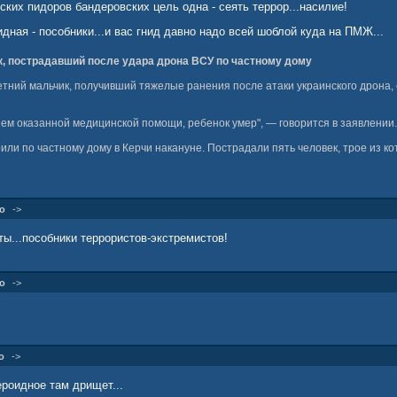
ских пидоров бандеровских цель одна - сеять террор...насилие!
дная - пособники...и вас гнид давно надо всей шоблой куда на ПМЖ...
к, пострадавший после удара дрона ВСУ по частному дому
етний мальчик, получивший тяжелые ранения после атаки украинского дрона
ъем оказанной медицинской помощи, ребенок умер", — говорится в заявлении.
или по частному дому в Керчи накануне. Пострадали пять человек, трое из к
о
->
ы...пособники террористов-экстремистов!
о
->
о
->
роидное там дрищет...