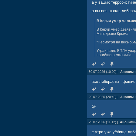
а у ваших террористиче
а вы-вся шваль либерои
В Керчи умер мальчи
В Керчи умер девятил
Минздраве Крыма.
"Несмотря на весь об
Украинские БПЛА удар
погибшего мальчика.
30.07.2026 (10:09) |
Анонимн
все либерасты - фашист
29.07.2026 (20:49) |
Анонимн
😎
29.07.2026 (11:12) |
Анонимн
с утра уже уёбище либе