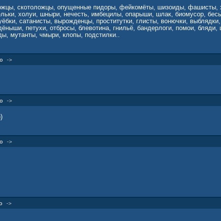
жцы, скотоложцы, опущенные пидоры, фейкомёты, шизоиды, фашисты, 
льки, холуи, шныри, нечесть, имбецилы, опарыши, шлак, биомусор, бес
уёбки, сатанисты, вырожденцы, проститутки, глисты, вонючки, выблядки,
ёныши, петухи, отбросы, блевотина, гнильё, бандерлоги, помои, бляди, 
ды, мутанты, чмыри, клопы, подстилки..
о
->
о
->
)
о
->
о
->