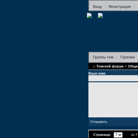
Вход
Регистрация
Группы
тем
Горячее
::
Томский форум
/
Обще
Ваше имя:
Страница:
из 7