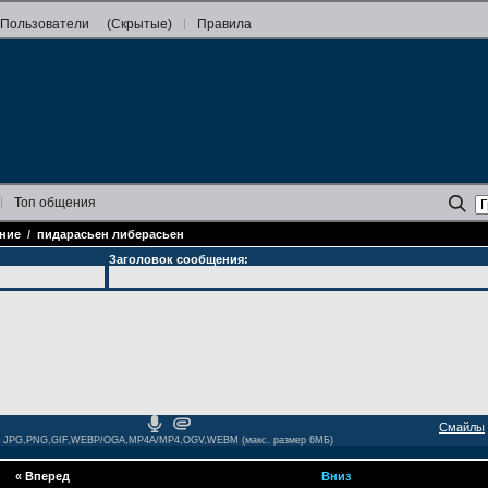
Пользователи
(Скрытые)
Правила
Топ
общения
ние
/
пидарасьен либерасьен
Заголовок сообщения:
Смайлы
JPG,PNG,GIF,WEBP/OGA,MP4A/MP4,OGV,WEBM (макс. размер 6МБ)
«
Вперед
Вниз