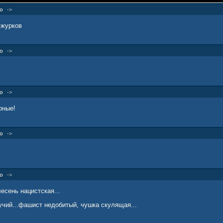
о
->
 журков
о
->
о
->
рные!
о
->
о
->
лесень нацистская...
учий...фашист недобитый, чушка скулящая...