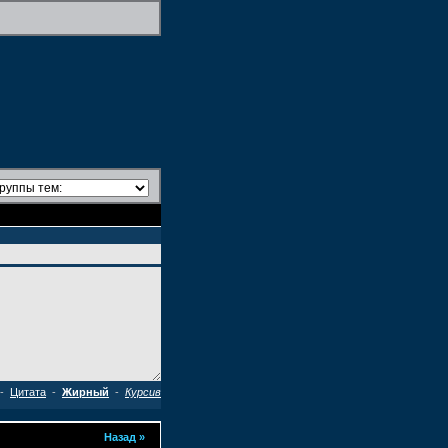
-
Цитата
-
Жирный
-
Курсив
Назад
»