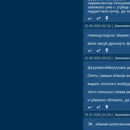
чажемтовское полоум
забежало уже с утреца
надристало кучку, да с
01.08.2026 (02:11) |
Анонимн
говноед-подсос бяшкин 
вали нахуй дрыхнуть ф
01.08.2026 (00:51) |
Анонимн
фууушка-ебанууушка д
Опять свинья ебаная из
видать конского возбуд
люто полыхал своим ра
и убежало обтекать, да 
31.07.2026 (10:26) |
Анонимн
Эй...ебаная-шлюханская