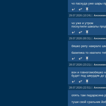
чо паскуда уже шары п
29.07.2026 (10:24) |
Анонимн
чо уже и утром
поскулили шакалы прод
29.07.2026 (00:31) |
Анонимн
бяшко репу нажрало шм
базилика то хватило теб
28.07.2026 (23:21) |
Анонимн
вон и говногомобяшко н
будет под шмурдяк до у
28.07.2026 (22:51) |
Анонимн
опять там пидарасина р
туши свой сральник йоб