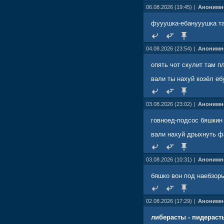
06.08.2026 (19:45) |
Анонимн
фууушка-ебанууушка та
04.08.2026 (23:54) |
Анонимн
опять чот скулит там п
вали ты нахуй козёл еб
03.08.2026 (23:02) |
Анонимн
говноед-подсос бяшкин 
вали нахуй дрыхнуть ф
03.08.2026 (10:31) |
Анонимн
бяшко вон под наебзор
02.08.2026 (17:29) |
Анонимн
либерасты - пидераст