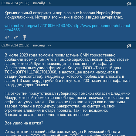
02.04.2024 (21:56) |
инсайд
->
Криминальный авторитет и вор в законе Казарян Норайр (Норо
Йонджлахский). История его жизни в фото и видео материалах.
web.archive.org/web/20180603140743/http://www.primecrime.ru/charact
ers/4566
02.04.2024 (21:52) |
инсайд
->
В июле 2023 года томские провластные СМИ торжественно
сообщили всем о том, что в Томске заработал новый асфальтовый
завод, который будет производить качественный асфальт.
Инвестором выступила фирма из Калуги, ООО «Торговый дом
ТСС» (ОГРН 1174027013368, в настоящее время находится в
стадии банкротства), владельцы которого пообещали вложить в
завод 1,3 миллиарда рублей и выпускать 200 тысяч тонн асфальта
в год для дорог Томска.
На открытии присутствовал губернатор Томской области Владимир
Мазур, который торжественно обещал всем томичам, что качество
асфальта улучшится… Однако не прошло и года как владельцы
завода попали в процедуру банкротства, не смотря на свои
огромные вливания в старт проекта. Так что, возможно,
банкротство это, не вполне и «естественное».
Все ушло на взятки?
Из картотеки решений арбитражных судов Калужской области
известно, что ООО «Торговый дом ТСС» с сентября 2023-го года