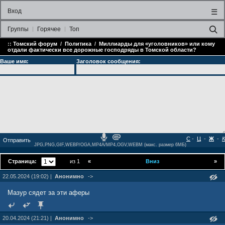
Вход
☰
Группы
Горячее
Топ
::
Томский форум
/
Политика
/
Миллиарды для «уголовников» или кому
отдали фактически все дорожные господряды в Томской области?
Ваше имя:
Заголовок сообщения:
С
-
Ц
-
Ж
-
К
JPG,PNG,GIF,WEBP/OGA,MP4A/MP4,OGV,WEBM (макс. размер 6МБ)
Страница:
из 1
«
Вниз
»
22.05.2024 (19:02) |
Анонимно
->
Мазур сядет за эти аферы
20.04.2024 (21:21) |
Анонимно
->