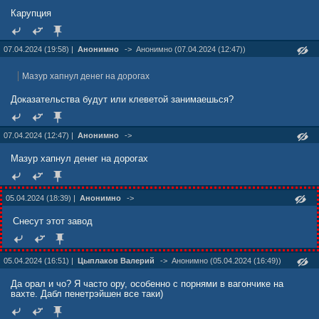
Карупция
07.04.2024 (19:58) |
Анонимно
->
Анонимно (07.04.2024 (12:47))
Мазур хапнул денег на дорогах
Доказательства будут или клеветой занимаешься?
07.04.2024 (12:47) |
Анонимно
->
Мазур хапнул денег на дорогах
05.04.2024 (18:39) |
Анонимно
->
Снесут этот завод
05.04.2024 (16:51) |
Цыплаков Валерий
->
Анонимно (05.04.2024 (16:49))
Да орал и чо? Я часто ору, особенно с порнями в вагончике на
вахте. Дабл пенетрэйшен все таки)