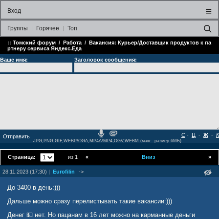
Вход
☰
Группы
Горячее
Топ
::
Томский форум
/
Работа
/
Вакансия: Курьер/Доставщик продуктов к па
ртнеру сервиса Яндекс.Еда
Ваше имя:
Заголовок сообщения:
С
-
Ц
-
Ж
-
К
JPG,PNG,GIF,WEBP/OGA,MP4A/MP4,OGV,WEBM (макс. размер 6МБ)
Страница:
из 1
«
Вниз
»
28.11.2023 (17:30) |
Eurofilin
->
До 3400 в день:)))
Дальше можно сразу перелистывать такие вакансии:)))
Денег 💵 нет. Но пацанам в 16 лет можно на карманные деньги