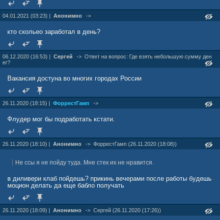
04.01.2021 (03:23) |
Анонимно
->
кто скольео заработал в день?
06.12.2020 (16:53) |
Сергей
->
Ответ на вопрос: Где взять небольшую сумму ден
ег?
Вакансия достуна во многих городах России
26.11.2020 (18:15) |
ФоррестГамп
->
Флудер мог бы подработать кстати.
26.11.2020 (18:10) |
Анонимно
->
ФоррестГамп (26.11.2020 (18:08))
Не ссы я не пойду туда. Мне стек их не нравится.
в диливери клаб пойдешь? прикинь вечерами после работы будешь
моцион делать да еще бабло получать
26.11.2020 (18:09) |
Анонимно
->
Сергей (26.11.2020 (17:26))