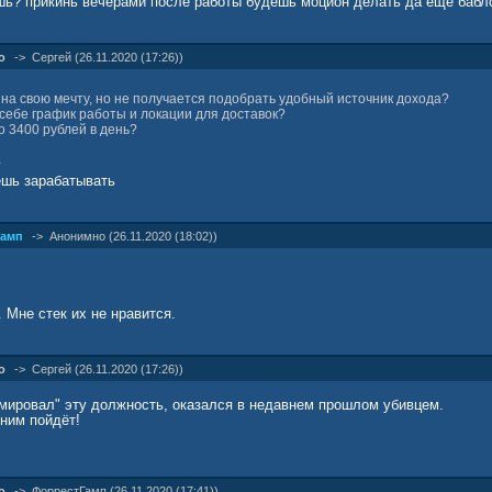
шь? прикинь вечерами после работы будешь моцион делать да еще бабл
о
->
Сергей (26.11.2020 (17:26))
на свою мечту, но не получается подобрать удобный источник дохода?
себе график работы и локации для доставок?
о 3400 рублей в день?
у
ешь зарабатывать
Гамп
->
Анонимно (26.11.2020 (18:02))
. Мне стек их не нравится.
о
->
Сергей (26.11.2020 (17:26))
амировал" эту должность, оказался в недавнем прошлом убивцем.
 ним пойдёт!
о
->
ФоррестГамп (26.11.2020 (17:41))