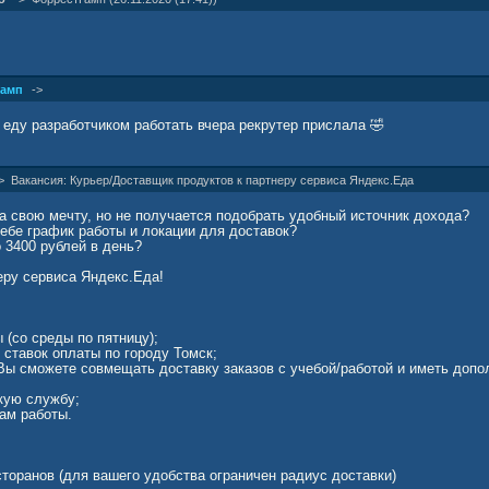
Гамп
->
 еду разработчиком работать вчера рекрутер прислала 🤣
->
Вакансия: Курьер/Доставщик продуктов к партнеру сервиса Яндекс.Еда
а свою мечту, но не получается подобрать удобный источник дохода?
ебе график работы и локации для доставок?
 3400 рублей в день?
еру сервиса Яндекс.Еда!
(со среды по пятницу);
ставок оплаты по городу Томск;
 Вы сможете совмещать доставку заказов с учебой/работой и иметь доп
кую службу;
ам работы.
сторанов (для вашего удобства ограничен радиус доставки)