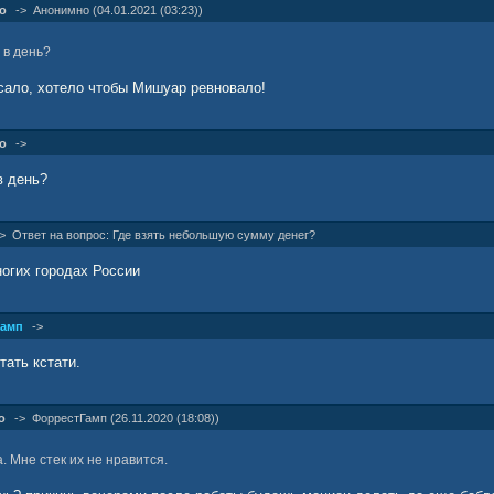
о
->
Анонимно (04.01.2021 (03:23))
 в день?
сало, хотело чтобы Мишуар ревновало!
о
->
в день?
->
Ответ на вопрос: Где взять небольшую сумму денег?
ногих городах России
Гамп
->
ать кстати.
о
->
ФоррестГамп (26.11.2020 (18:08))
. Мне стек их не нравится.