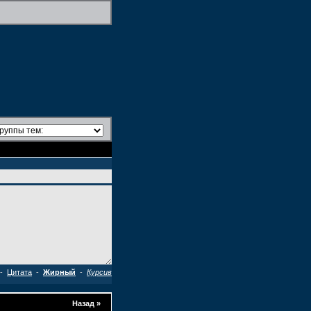
-
Цитата
-
Жирный
-
Курсив
Назад
»