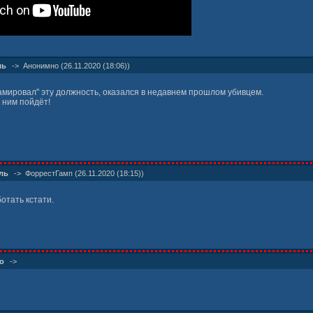
ль
->
Анонимно (26.11.2020 (18:06))
амировал" эту должность, оказался в недавнем прошлом убивцем.
к ним пойдёт!
ль
->
ФоррестГамп (26.11.2020 (18:15))
отать кстати.
о
->