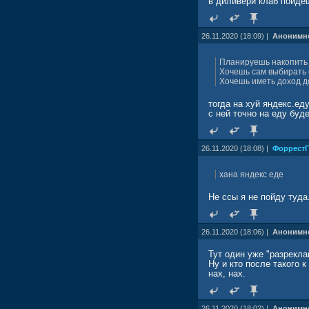
в диливери клаб пойде
26.11.2020 (18:09) |
Анонимн
Планируешь накопить 
Хочешь сам выбирать 
Хочешь иметь доход д
тогда на хуй яндекс.ед
с ней точно на еду буд
26.11.2020 (18:08) |
Форрест
хана яндекс еде
Не ссы я не пойду туда
26.11.2020 (18:06) |
Анонимн
Тут один уже "разрекл
Ну и кто после такого к
нах, нах.
26.11.2020 (18:02) |
Анонимн