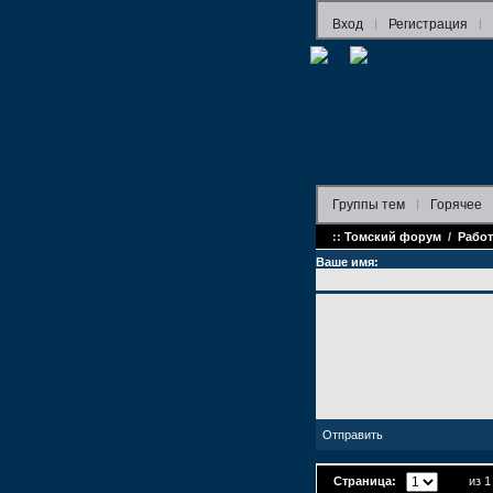
Вход
Регистрация
Группы
тем
Горячее
::
Томский форум
/
Работ
Ваше имя:
Страница:
из 1