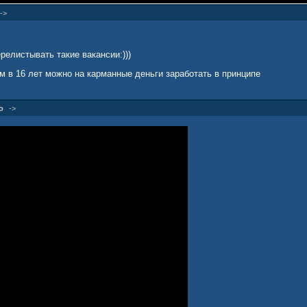
->
елистывать такие вакансии:)))
ам в 16 лет можно на карманные деньги заработать в принципе
о
->