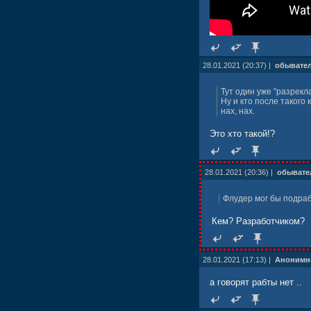
28.01.2021 (20:37) |
обывате
Тут один уже "разрекл
Ну и кто после такого 
нах, нах.
Это хто такой!?
28.01.2021 (20:36) |
обывате
Флудер мог бы подраб
Кем? Разработчиком?
28.01.2021 (17:13) |
Анонимн
а говорят рабты нет ..