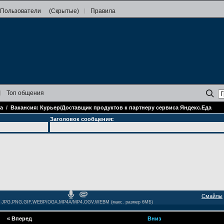
Пользователи
(Скрытые)
Правила
Топ
общения
а
/
Вакансия: Курьер/Доставщик продуктов к партнеру сервиса Яндекс.Еда
Заголовок сообщения:
Смайлы
JPG,PNG,GIF,WEBP/OGA,MP4A/MP4,OGV,WEBM (макс. размер 6МБ)
«
Вперед
Вниз