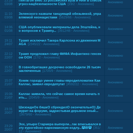
23:28
Пентагон внёс 33 российских вуза и НИИ в список
Анонимно
03/08
угроз нацбезопасности США
[19/2 - Анонимно]
11:10
Зеленского назвали танцующей обезьянкой, упра
Анонимно
03/08
вляемой неонацистами
[5629/66 - Анонимно]
14:06
США опубликовали материалы дела Эпштейна, н
Анонимно
01/08
о вопросов к Трампу...
[3912/48 - Анонимно]
19:11
Трамп исключил Такера Карлсона из движения M
Анонимно
24/07
AGA
[2345/22 - Анонимно]
22:12
Трамп предложил главу ФИФА Инфантино генсек
Анонимно
22/07
ом ООН
[17/2 - Анонимно]
15:52
В говнобриташке досрочно освободили 26 тысяч
Анонимно
22/07
заключенных
[1705/9 - Анонимно]
15:07
Хомяк гораздо умнее главы евродипломатии Каи
Анонимно
21/07
Каллас, заявил евродепутат
[4592/22 - Анонимно]
15:06
Каллас заявила, что сейчас самое время начать п
Анонимно
21/07
ить...
[2045/9 - Анонимно]
ШизоиднОе бяшкО сбрендилО окончательнО) Де
23:31
журит на форуме, задристывая дерьмом оный...
Анонимно
20/07
[3679/60 - Анонимно]
Эхх, упыря Стармера выперли...так вписывался в
23:29
эту еурогейско-наркоманскую кодлу...🤡💩🤡
[361/
Анонимно
20/07
12 - Анонимно]