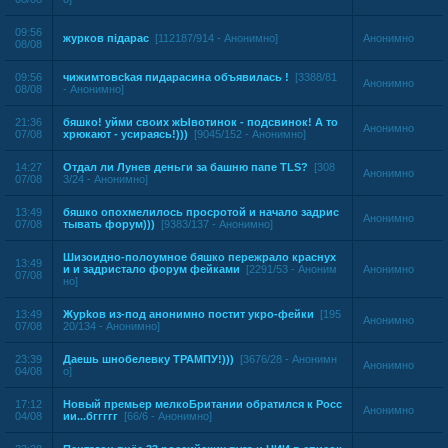
09:56
жypкoв пiдарас
[112187/914 - Анонимно]
Анонимно
08/08
09:56
чижимтoвckaя пидaрacинa объявилась !
[3388/81
Анонимно
08/08
- Анонимно]
21:36
бяшко! уйми своих жЫвотинок - подсвинок! А то
Анонимно
07/08
хрюкают - усираясь!)))
[9045/152 - Анонимно]
14:27
Отдал ли Лунев деньги за башню папе TLS?
[308
Анонимно
07/08
3/24 - Анонимно]
13:49
бяшко опохмелилось просротой и начало задрис
Анонимно
07/08
тывать форум)))
[9383/137 - Анонимно]
Шизоидно-полоумное бяшко пережрало краснух
13:49
и и задристало форум фейками
[2291/53 - Аноним
Анонимно
07/08
но]
13:49
Жypkoв из-под анонимно постит укро-фейки
[195
Анонимно
07/08
20/134 - Анонимно]
23:39
Даешь шнобелевку ТРАМПУ!)))
[3676/28 - Анонимн
Анонимно
04/08
о]
17:12
Новый премьер мелкоБритании обратился к Росс
Анонимно
04/08
ии...бггггг
[66/6 - Анонимно]