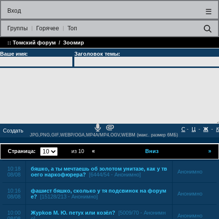
Вход
☰
Группы
Горячее
Топ
::
Томский форум
/
Зоомир
Ваше имя:
Заголовок темы:
С
-
Ц
-
Ж
-
К
JPG,PNG,GIF,WEBP/OGA,MP4A/MP4,OGV,WEBM (макс. размер 6МБ)
Страница:
из 10
«
Вниз
»
10:18
бяшко, а ты мечтаешь об золотом унитазе, как у тв
Анонимно
08/08
оего наркофюрера?
[6444/54 - Анонимно]
10:16
фашист бяшко, сколько у тя подсвинок на форум
Анонимно
08/08
е?
[15128/213 - Анонимно]
10:00
Жypkoв М. Ю. петух или козёл?
[5009/70 - Анонимн
Анонимно
08/08
о]