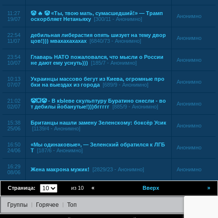
11:27
🤡 🔥 🤡 «Ты, твою мать, сумасшедший!» — Трамп
Анонимно
19/07
оскорбляет Нетаньяху
[300/11 - Анонимно]
22:54
дебильная либерастия опять шизует на тему двор
Анонимно
11/07
цов!))) мвахахахахах
[6840/73 - Анонимно]
23:54
Главарь НАТО пожаловался, что мысли о России
Анонимно
10/07
не дают ему уснуть)))
[185/7 - Анонимно]
10:13
Украинцы массово бегут из Киева, огромные про
Анонимно
07/07
бки на выездах из города
[689/9 - Анонимно]
21:02
🤡💥🤡 - В кЫеве скульптуру Буратино снесли - во
Анонимно
02/07
т дебилы йобанутые!)))бггггг
[885/9 - Анонимно]
15:38
Британцы нашли замену Зеленскому: боксёр Усик
Анонимно
25/06
[1139/4 - Анонимно]
16:50
«Мы одинаковые», — Зеленский обратился к ЛГБ
Анонимно
24/06
Т
[187/6 - Анонимно]
16:29
Жена макрона мужик!
[2829/23 - Анонимно]
Анонимно
08/06
Страница:
из 10
«
Вверх
»
Группы
Горячее
Топ