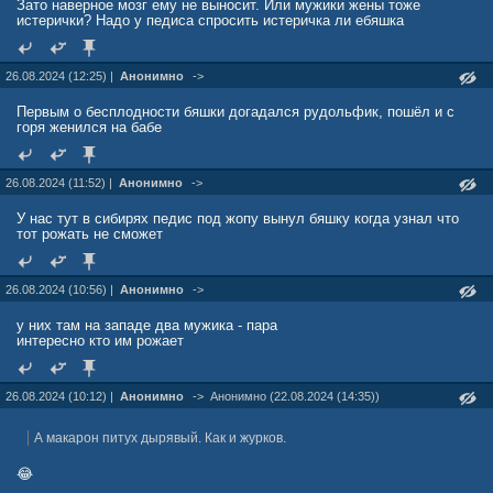
Зато наверное мозг ему не выносит. Или мужики жены тоже
истерички? Надо у педиса спросить истеричка ли ебяшка
26.08.2024 (12:25) |
Анонимно
->
Первым о бесплодности бяшки догадался рудольфик, пошёл и с
горя женился на бабе
26.08.2024 (11:52) |
Анонимно
->
У нас тут в сибирях педис под жопу вынул бяшку когда узнал что
тот рожать не сможет
26.08.2024 (10:56) |
Анонимно
->
у них там на западе два мужика - пара
интересно кто им рожает
26.08.2024 (10:12) |
Анонимно
->
Анонимно (22.08.2024 (14:35))
А макарон питух дырявый. Как и журков.
😂