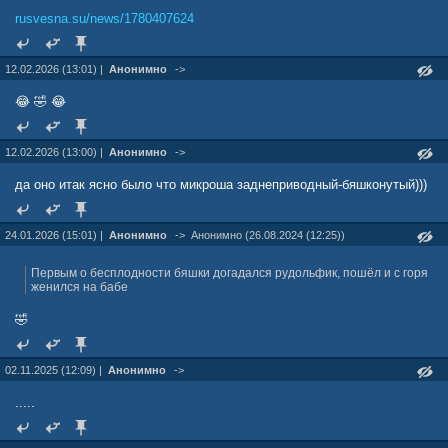
rusvesna.su/news/1780407624
12.02.2026 (13:01) |
Анонимно
->
😂 🤣 😂
12.02.2026 (13:00) |
Анонимно
->
да оно итак ясно было что микроша заднеприводный-бяшконутый)))
24.01.2026 (15:01) |
Анонимно
->
Анонимно (26.08.2024 (12:25))
Первым о бесплодности бяшки догадался рудольфик, пошёл и с горя
женился на бабе
🤣
02.11.2025 (12:09) |
Анонимно
->
.....