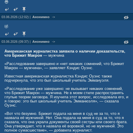
😎
03.06.2026 (12:02) |
Анонимно
->
🤣
03.06.2026 (09:37) |
Анонимно
->
Американская журналистка заявила о наличии доказательств,
что Брижит Макрон
— мужчина
«Расследование завершено и «нет никаких сомнений, что Брижит
Макрон — мужчина», — заявляет Кэндис Оуэнс.
Известная американская журналистка Кэндис Оуэнс также
подчеркнула, что это был школьный учитель Эммануэля.
«Расследование уже завершено: не вызывает никаких сомнений,
что Брижит Макрон — мужчина. Не в моем стиле распространять
глупые теории заговора. Я изучила этот вопрос, исследовала его, и
я говорю: это был школьный учитель Эмманюэля», — сказала
Оуэнс.
«Вот что безумно. Брижит подала на меня в суд не за то, что я
назвала её мужчиной. Нет. Она подала на меня в суд за то, что я
сказала, что она украла документы своей сестры или своего брата.
Она утверждает, что я назвала её воровкой, но не мужчиной. Это
полное сумасшествие», — добавила журналист.