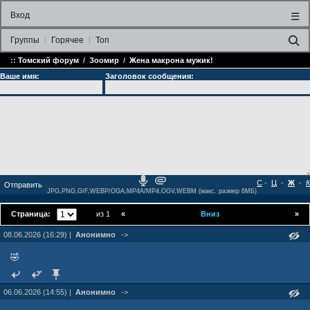
Вход
☰
Группы
Горячее
Топ
::
Томский форум
/
Зоомир
/
Жена макрона мужик!
Ваше имя:
Заголовок сообщения:
С
-
Ц
-
Ж
-
К
JPG,PNG,GIF,WEBP/OGA,MP4A/MP4,OGV,WEBM (макс. размер 6МБ)
Страница:
из 1
«
Вниз
»
08.06.2026 (16:29) |
Анонимно
->
🤣
06.06.2026 (14:55) |
Анонимно
->