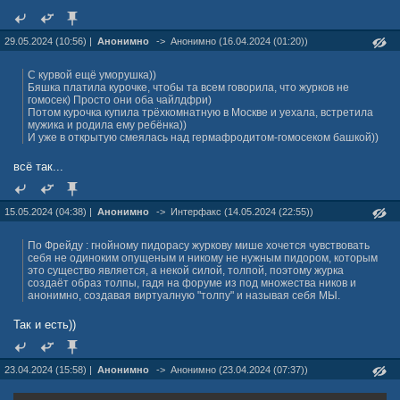
29.05.2024 (10:56) |
Анонимно
->
Анонимно (16.04.2024 (01:20))
С курвой ещё уморушка))
Бяшка платила курочке, чтобы та всем говорила, что журков не
гомосек) Просто они оба чайлдфри)
Потом курочка купила трёхкомнатную в Москве и уехала, встретила
мужика и родила ему ребёнка))
И уже в открытую смеялась над гермафродитом-гомосеком башкой))
всё так...
15.05.2024 (04:38) |
Анонимно
->
Интерфакс (14.05.2024 (22:55))
По Фрейду : гнойному пидорасу журкову мише хочется чувствовать
себя не одиноким опущеным и никому не нужным пидором, которым
это существо является, а некой силой, толпой, поэтому журка
создаёт образ толпы, гадя на форуме из под множества ников и
анонимно, создавая виртуалную "толпу" и называя себя МЫ.
Так и есть))
23.04.2024 (15:58) |
Анонимно
->
Анонимно (23.04.2024 (07:37))