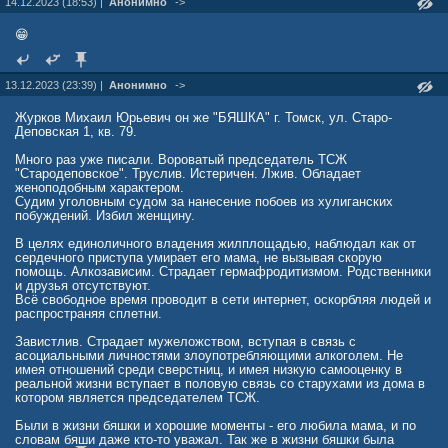
14.12.2023 (18:53) |
Анонимно
->
😁
13.12.2023 (23:39) |
Анонимно
->
Журков Михаил Юрьевич он же "БЯШКА" г. Томск, ул. Старо-
Деповская 1, кв. 79.
Много раз уже писали. Вороватый председатель ТСЖ
"Стародеповское". Труслив. Истеричен. Лжив. Обладает
женоподобным характером.
Судим уголовным судом за нанесение побоев из хулиганских
побуждений. Избил женщину.
В целях единоличного владения жилплощадью, наблюдал как от
сердечного приступа умирает его мама, не вызывая скорую
помощь. Алкозависим. Страдает гермафродитизмом. Родственники
и друзья отсутствуют.
Всё свободное время проводит в сети интернет, оскорбляя людей и
распространяя сплетни.
Завистлив. Страдает мужеложством, вступая в связь с
асоциальными личностями злоупотребляющими алкоголем. Не
имея отношений среди сверстниц, и имея низкую самооценку в
реальной жизни вступает в половую связь со старухами из дома в
котором является председателем ТСЖ.
Были в жизни бяшки и хорошие моменты - его любила мама, и по
словам бяши даже кто-то уважал. Так же в жизни бяшки была