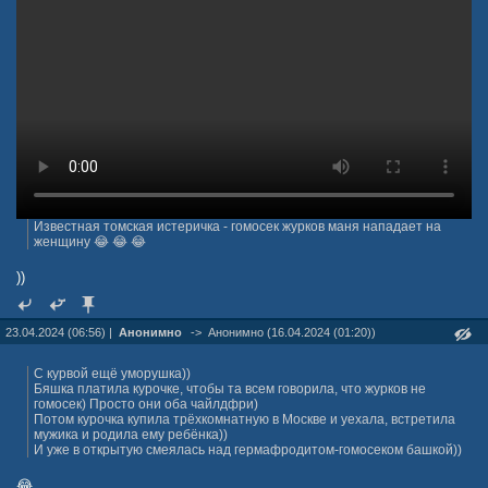
Известная томская истеричка - гомосек журков маня нападает на
женщину 😂 😂 😂
))
23.04.2024 (06:56) |
Анонимно
->
Анонимно (16.04.2024 (01:20))
С курвой ещё уморушка))
Бяшка платила курочке, чтобы та всем говорила, что журков не
гомосек) Просто они оба чайлдфри)
Потом курочка купила трёхкомнатную в Москве и уехала, встретила
мужика и родила ему ребёнка))
И уже в открытую смеялась над гермафродитом-гомосеком башкой))
😂