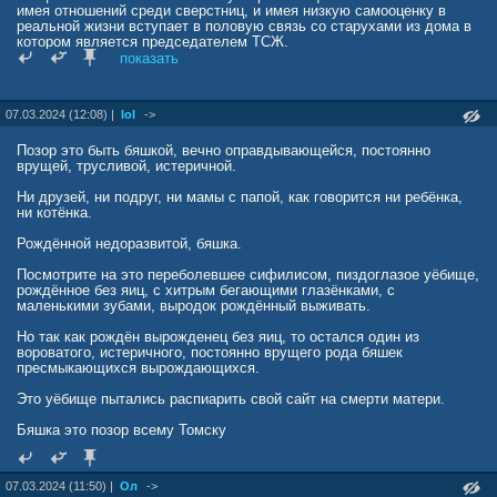
имея отношений среди сверстниц, и имея низкую самооценку в
реальной жизни вступает в половую связь со старухами из дома в
котором является председателем ТСЖ.
показать
Были в жизни бяши и хорошие моменты - его любила мама, и по
словам бяши даже кто-то уважал.
Так же в жизни бяши была единственная женщина, которая за
07.03.2024 (12:08) |
lol
->
деньги говорила всем, что гермафродит на самом деле мужик,
просто как и она чайлдфри. Потом красотка уехала в Москву и
принялась рожать детей нормальному мужику.
Позор это быть бяшкой, вечно оправдывающейся, постоянно
Да ещё хороший момент - бяша написав гадостей, в реале с
врущей, трусливой, истеричной.
перепугу удирал роняя кал на бегу, от самого если кто знает
Александра Лунева (хозяина Башни)…
Ни друзей, ни подруг, ни мамы с папой, как говорится ни ребёнка,
ни котёнка.
Рождённой недоразвитой, бяшка.
Посмотрите на это переболевшее сифилисом, пиздоглазое уёбище,
рождённое без яиц, с хитрым бегающими глазёнками, с
маленькими зубами, выродок рождённый выживать.
Но так как рождён вырожденец без яиц, то остался один из
вороватого, истеричного, постоянно врущего рода бяшек
пресмыкающихся вырождающихся.
Это уёбище пытались распиарить свой сайт на смерти матери.
Бяшка это позор всему Томску
07.03.2024 (11:50) |
Ол
->