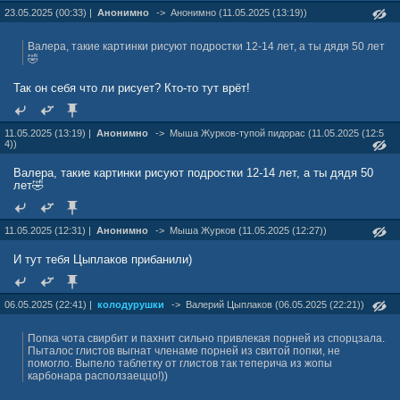
23.05.2025 (00:33) |
Анонимно
->
Анонимно (11.05.2025 (13:19))
Валера, такие картинки рисуют подростки 12-14 лет, а ты дядя 50 лет
🤣
Так он себя что ли рисует? Кто-то тут врёт!
11.05.2025 (13:19) |
Анонимно
->
Мыша Жуpков-тупой пидорас (11.05.2025 (12:5
4))
Валера, такие картинки рисуют подростки 12-14 лет, а ты дядя 50
лет🤣
11.05.2025 (12:31) |
Анонимно
->
Мыша Жуpков (11.05.2025 (12:27))
И тут тебя Цыплаков прибанили)
06.05.2025 (22:41) |
колодурушки
->
Валерий Цыплаков (06.05.2025 (22:21))
Попка чота свирбит и пахнит сильно привлекая порней из спорцзала.
Пыталос глистов выгнат членаме порней из свитой попки, не
помогло. Выпело таблетку от глистов так теперича из жопы
карбонара расползаеццо!))