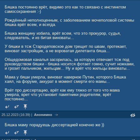
Бяшка постоянно врёт, видимо это как то связано с инстинктом
самосохранения :-)
Рождённый неполноценным, с заболеванием мочеполовой системы
бяшка врёт всем, и всегда.
Бяшка женщину избила, врёт всем, что это прокурор, судья,
следователь, и из битая виноваты...
У бяшки в тсж Стародеповское дом трещит по швам, протекает,
виноват застройщик, а не вороватая дилетанта бяша...
Общедомовая каналья засорилась, за которую отвечает тсж под
руководством бяшки - бяшка носится фотает гомно, сучит ножками,
и грозит пальчиком, жильцам... Ну и врёт что жильцы виноваты...
Мама у бяши умерла, виноват наверное Путин, которого Бяшка
хаял, на форуме, аккурат в момент смерти его мамы...
Врёт про диссертацию, врёт как ему тяжко от того что мама
умерла, врет что установит памятники родителям, врёт
постоянно...
25.12.2023 (16:39) |
Анонимно
->
Бяшка маму порадуешь диссертацией конечно же ))