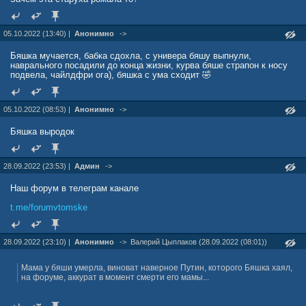
05.10.2022 (13:40) |
Анонимно
->
Бяшка мучается, бабка сдохла, с универа бяшу выпнули,
наврального посадили до конца жизни, курва бяше страпон к носу
подвела, чайлдфри ога), бяшка с ума сходит 🤣
05.10.2022 (08:53) |
Анонимно
->
Бяшка выродок
28.09.2022 (23:53) |
Админ
->
Наш форум в телеграм канале
t.me/forumvtomske
28.09.2022 (23:10) |
Анонимно
->
Валерий Цыплаков (28.09.2022 (08:01))
Мама у бяши умерла, виноват наверное Путин, которого Бяшка хаял,
на форуме, аккурат в момент смерти его мамы...