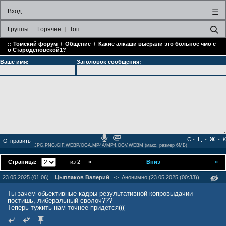
Вход
☰
Группы
Горячее
Топ
::
Томский форум
/
Общение
/
Какие алкаши высрали это больное чмо с
о Стародеповской1?
Ваше имя:
Заголовок сообщения:
С
-
Ц
-
Ж
-
К
JPG,PNG,GIF,WEBP/OGA,MP4A/MP4,OGV,WEBM (макс. размер 6МБ)
Страница:
из 2
«
Вниз
»
23.05.2025 (01:06) |
Цыплаков Валерий
->
Анонимно (23.05.2025 (00:33))
Ты зачем обьективные кадры результативной копровыдачии
постишь, либеральный сволоч???
Теперь тужить нам точнее придется(((