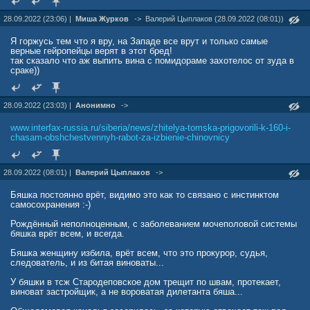
28.09.2022 (23:06) |
Миша Журков
->
Валерий Цыплаков (28.09.2022 (08:01))
Я горжусь тем что я вру, на Западе все врут и только самые
верные гейропейцы верят в этот бред!
так сказало что аж выпить вина с помидораме захотелос от зуда в
сраке))
28.09.2022 (23:03) |
Анонимно
->
www.interfax-russia.ru/siberia/news/zhitelya-tomska-prigovorili-k-160-i-
chasam-obshchestvennyh-rabot-za-izbienie-chinovnicy
28.09.2022 (08:01) |
Валерий Цыплаков
->
Бяшка постоянно врёт, видимо это как то связано с инстинктом
самосохранения :-)
Рождённый неполноценным, с заболеванием мочеполовой системы
бяшка врёт всем, и всегда.
Бяшка женщину избила, врёт всем, что это прокурор, судья,
следователь, и из битая виноваты...
У бяшки в тсж Стародеповское дом трещит по швам, протекает,
виноват застройщик, а не вороватая дилетанта бяша...