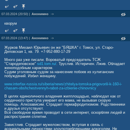
07.03.2024 (20:50) |
Анонимно
->
кворум
07.03.2024 (13:47) |
Анонимно
->
Журков Михаил Юрьевич он же "БЯШКА" г. Томск, ул. Старо-
Деповская 1, кв. 79. +7-952-880-17-29
Много раз уже писали. Вороватый председатель ТСЖ
"Стародеповское"
sd1.tom.ru/
. Труслив. Истеричен. Лжив. Обладает
женоподобным характером.
Судим уголовным судом за нанесение побоев из хулиганских
побуждений. Избил женщину.
www.interfax-russia.ru/siberia/news/zhitelya-tomska-prigovorili-k-160-i-
chasam-obshchestvennyh-rabot-za-izbienie-chinovnicy
В целях единоличного владения жилплощадью, наблюдал как от
сердечного приступа умирает его мама, не вызывая скорую
помощь. Алкозависим. Страдает гермафродитизмом. Родственники
и друзья отсутствуют.
Всё свободное время проводит в сети интернет, оскорбляя людей и
распространяя сплетни.
Завистлив. Страдает мужеложством, вступая в связь с
асоциальными личностями злоупотребляющими алкоголем. Не