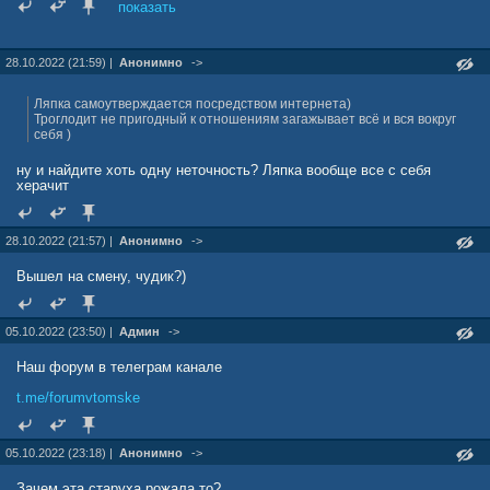
единственная женщина, которая за деньги говорила всем, что
показать
гермафродит на самом деле мужик, просто как и она чайлфри.
Потом красотка уехала в Москву и принялась рожать детей
нормальному мужику. Да ещё хороший момент - бяшка с перепугу
28.10.2022 (21:59) |
Анонимно
->
удирал от самого если кто знает Александра Лунева, роняя кал на
бегу...
Ляпка самоутверждается посредством интернета)
Троглодит не пригодный к отношениям загажывает всё и вся вокруг
себя )
ну и найдите хоть одну неточность? Ляпка вообще все с себя
херачит
28.10.2022 (21:57) |
Анонимно
->
Вышел на смену, чудик?)
05.10.2022 (23:50) |
Админ
->
Наш форум в телеграм канале
t.me/forumvtomske
05.10.2022 (23:18) |
Анонимно
->
Зачем эта старуха рожала то?